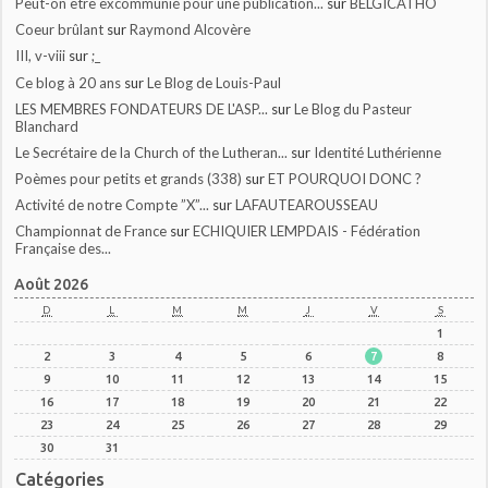
Peut-on être excommunié pour une publication...
sur
BELGICATHO
Coeur brûlant
sur
Raymond Alcovère
III, v-viii
sur
;_
Ce blog à 20 ans
sur
Le Blog de Louis-Paul
LES MEMBRES FONDATEURS DE L'ASP...
sur
Le Blog du Pasteur
Blanchard
Le Secrétaire de la Church of the Lutheran...
sur
Identité Luthérienne
Poèmes pour petits et grands (338)
sur
ET POURQUOI DONC ?
Activité de notre Compte ”X”...
sur
LAFAUTEAROUSSEAU
Championnat de France
sur
ECHIQUIER LEMPDAIS - Fédération
Française des...
Août 2026
D
L
M
M
J
V
S
1
2
3
4
5
6
7
8
9
10
11
12
13
14
15
16
17
18
19
20
21
22
23
24
25
26
27
28
29
30
31
Catégories