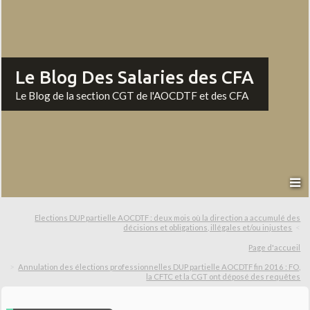
Le Blog Des Salaries des CFA
Le Blog de la section CGT de l'AOCDTF et des CFA
Elections DUP partielle AOCDTF : deux mois où la direction a accumulé des
décisions et obligations, illégales et/ou injustes
Page d'accueil
Annulation des élections professionnelles DUP partielle AOCDTF fin 2016 : FO,
la CFTC et la CGT ont déposé des requêtes