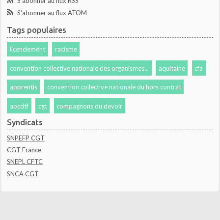
S'abonner au flux RSS
S'abonner au flux ATOM
Tags populaires
licenciement
racisme
convention collective nationale des organismes...
aquitaine
cfa
apprentis
convention collective nationale du hors contrat
aocdtf
cgt
compagnons du devoir
Syndicats
SNPEFP CGT
CGT France
SNEPL CFTC
SNCA CGT