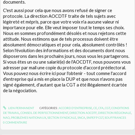
documents.
C'est aussi pour cela que nous avons refusé de signer ce
protocole. La direction AOCDTF traite de tels sujets avec
légèreté et mépris, parce que votre voix n'a aucune valeur ni
importance pour elle. Elle veut imposer tout le temps ses choix.
Nous en sommes profondément désolés et nous rejetons cette
attitude. Nous estimons que de tels processus doivent être
absolument démocratiques et pour cela, absolument contrôlés !
Selon l'évolution des informations et des documents dont nous
disposerons dans les prochains jours, nous vous les partagerons.
Si vous êtes un ou une salarié(e) de l'AOCDTF, nous pouvons vous
adresser par mail une copie du protocole d'accord préélectoral.
Vous pouvez nous écrire ici pour l'obtenir - tout comme l'accord
d'entreprise qui a mis en place la DUP et que nous n'avons pas
signé également, d'autant que la CGT a été illégalement écartée
de la négociation.
LIEN PERMANENT
CATÉGORIES :
ACCORD D'ENTREPRISE
,
CE
,
CFA
,
CGT
,
CONDITIONS
DE TRAVAIL
,
CONSEIL DE PERFECTIONNEMENT
,
DIRECTION AOCDTF
,
DIRECTION RÉGIONALE
,
NAO
,
PROBLÈMES NATIONAUX
,
SECTION SYNDICALE
,
SNCA
,
SNPEFP CGT
,
SOUFFRANCES
0
COMMENTAIRE