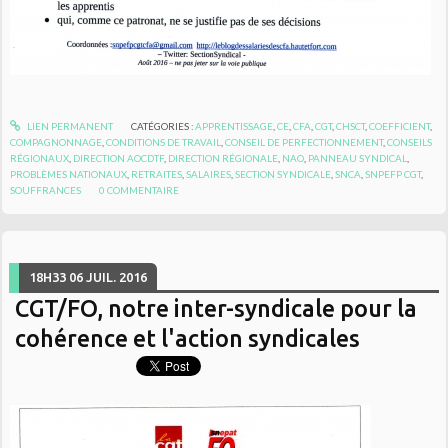
LIEN PERMANENT
CATÉGORIES :
APPRENTISSAGE
,
CE
,
CFA
,
CGT
,
CHSCT
,
COEFFICIENT
,
COMPAGNONNAGE
,
CONDITIONS DE TRAVAIL
,
CONSEIL DE PERFECTIONNEMENT
,
CONSEILS
RÉGIONAUX
,
DIRECTION AOCDTF
,
DIRECTION RÉGIONALE
,
NAO
,
PANNEAU SYNDICAL
,
PROBLÈMES NATIONAUX
,
RETRAITES
,
SALAIRES
,
SECTION SYNDICALE
,
SNCA
,
SNPEFP CGT
,
SOUFFRANCES
0
COMMENTAIRE
18H33
06
JUIL. 2016
CGT/FO, notre inter-syndicale pour la
cohérence et l'action syndicales