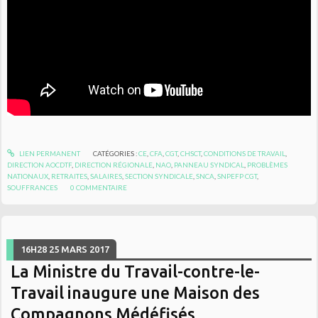
LIEN PERMANENT
CATÉGORIES :
CE
,
CFA
,
CGT
,
CHSCT
,
CONDITIONS DE TRAVAIL
,
DIRECTION AOCDTF
,
DIRECTION RÉGIONALE
,
NAO
,
PANNEAU SYNDICAL
,
PROBLÈMES
NATIONAUX
,
RETRAITES
,
SALAIRES
,
SECTION SYNDICALE
,
SNCA
,
SNPEFP CGT
,
SOUFFRANCES
0
COMMENTAIRE
16H28
25
MARS 2017
La Ministre du Travail-contre-le-
Travail inaugure une Maison des
Compagnons Médéfisés