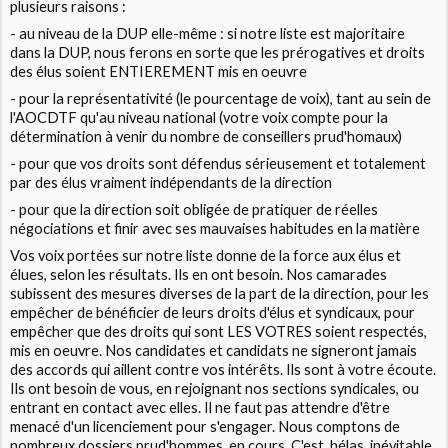
plusieurs raisons :
- au niveau de la DUP elle-même : si notre liste est majoritaire
dans la DUP, nous ferons en sorte que les prérogatives et droits
des élus soient ENTIEREMENT mis en oeuvre
- pour la représentativité (le pourcentage de voix), tant au sein de
l'AOCDTF qu'au niveau national (votre voix compte pour la
détermination à venir du nombre de conseillers prud'homaux)
- pour que vos droits sont défendus sérieusement et totalement
par des élus vraiment indépendants de la direction
- pour que la direction soit obligée de pratiquer de réelles
négociations et finir avec ses mauvaises habitudes en la matière
Vos voix portées sur notre liste donne de la force aux élus et
élues, selon les résultats. Ils en ont besoin. Nos camarades
subissent des mesures diverses de la part de la direction, pour les
empêcher de bénéficier de leurs droits d'élus et syndicaux, pour
empêcher que des droits qui sont LES VOTRES soient respectés,
mis en oeuvre. Nos candidates et candidats ne signeront jamais
des accords qui aillent contre vos intérêts. Ils sont à votre écoute.
Ils ont besoin de vous, en rejoignant nos sections syndicales, ou
entrant en contact avec elles. Il ne faut pas attendre d'être
menacé d'un licenciement pour s'engager. Nous comptons de
nombreux dossiers prud'hommes, en cours. C'est, hélas, inévitable,