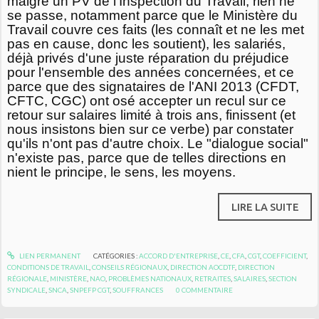
malgré un PV de l'Inspection du Travail, rien ne
se passe, notamment parce que le Ministère du
Travail couvre ces faits (les connaît et ne les met
pas en cause, donc les soutient), les salariés,
déjà privés d'une juste réparation du préjudice
pour l'ensemble des années concernées, et ce
parce que des signataires de l'ANI 2013 (CFDT,
CFTC, CGC) ont osé accepter un recul sur ce
retour sur salaires limité à trois ans, finissent (et
nous insistons bien sur ce verbe) par constater
qu'ils n'ont pas d'autre choix. Le "dialogue social"
n'existe pas, parce que de telles directions en
nient le principe, le sens, les moyens.
LIRE LA SUITE
LIEN PERMANENT
CATÉGORIES :
ACCORD D'ENTREPRISE
,
CE
,
CFA
,
CGT
,
COEFFICIENT
,
CONDITIONS DE TRAVAIL
,
CONSEILS RÉGIONAUX
,
DIRECTION AOCDTF
,
DIRECTION
RÉGIONALE
,
MINISTÈRE
,
NAO
,
PROBLÈMES NATIONAUX
,
RETRAITES
,
SALAIRES
,
SECTION
SYNDICALE
,
SNCA
,
SNPEFP CGT
,
SOUFFRANCES
0
COMMENTAIRE