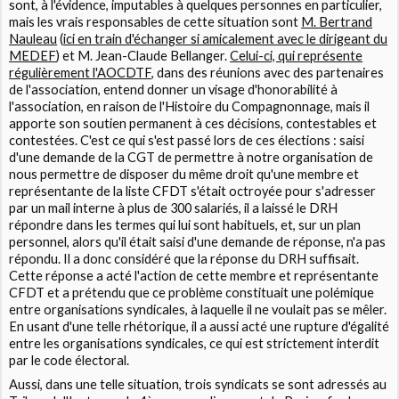
sont, à l'évidence, imputables à quelques personnes en particulier,
mais les vrais responsables de cette situation sont
M. Bertrand
Nauleau
(
ici en train d'échanger si amicalement avec le dirigeant du
MEDEF
) et M. Jean-Claude Bellanger.
Celui-ci, qui représente
régulièrement l'AOCDTF
, dans des réunions avec des partenaires
de l'association, entend donner un visage d'honorabilité à
l'association, en raison de l'Histoire du Compagnonnage, mais il
apporte son soutien permanent à ces décisions, contestables et
contestées. C'est ce qui s'est passé lors de ces élections : saisi
d'une demande de la CGT de permettre à notre organisation de
nous permettre de disposer du même droit qu'une membre et
représentante de la liste CFDT s'était octroyée pour s'adresser
par un mail interne à plus de 300 salariés, il a laissé le DRH
répondre dans les termes qui lui sont habituels, et, sur un plan
personnel, alors qu'il était saisi d'une demande de réponse, n'a pas
répondu. Il a donc considéré que la réponse du DRH suffisait.
Cette réponse a acté l'action de cette membre et représentante
CFDT et a prétendu que ce problème constituait une polémique
entre organisations syndicales, à laquelle il ne voulait pas se mêler.
En usant d'une telle rhétorique, il a aussi acté une rupture d'égalité
entre les organisations syndicales, ce qui est strictement interdit
par le code électoral.
Aussi, dans une telle situation, trois syndicats se sont adressés au