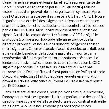
d'une manière sérieuse et légale. En effet, la représentante de
Force Ouvrière a été refusée par le DRH au motif qu'elle ne
disposait pas d'un pouvoir de son organisation syndicale. Après
que FO ait été ainsi écartée, il est resté la CGT et la CFDT. Notre
organisation a exprimé des exigences sur l'encadrement de ce
protocole. Une de celles-ci, absolument essentielle, a été refusée
par le DRH, M. Gillet. Aussi, notre représentante a refusé de
signer. Aussi, à l'occasion de cette réunion, la CFDT a signé le
protocole (comme à son habitude, elle signe tout ce que la
direction propose), et nous avons donc été obligés de refuser
notre signature. Or, un protocole d'accord préélectoral doit, pour
être valable, bénéficier de la double majorité : majorité par la
représentativité, et majorité des organisations présentes. Le
lendemain, un signataire, absent de cette réunion, pour la CGC,
signait le protocole. Il s'agit là aussi d'un acte qui n'est pas
autorisé par le Droit du Travail. C'est pourquoi ce PAP (protocole
d'accord préélectoral) fait l'objet d'une requête en annulation,
devant le Tribunal d'Instance du 75004. Le juge a fixé sa réponse
au 15 Décembre.
Dans l'état actuel des choses, nous pouvons dire que, en théorie,
l'anonymat du vote est garanti. Notre organisation a demandé à la
direction une copie et de la liste électorale et du contrat entre elle
et la Poste. A ce jour, nous n'avons pas reçu copie de ces