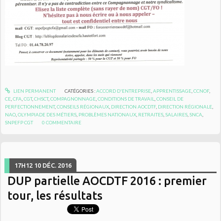
LIEN PERMANENT
CATÉGORIES :
ACCORD D'ENTREPRISE
,
APPRENTISSAGE
,
CCNOF
,
CE
,
CFA
,
CGT
,
CHSCT
,
COMPAGNONNAGE
,
CONDITIONS DE TRAVAIL
,
CONSEIL DE
PERFECTIONNEMENT
,
CONSEILS RÉGIONAUX
,
DIRECTION AOCDTF
,
DIRECTION RÉGIONALE
,
NAO
,
OLYMPIADE DES MÉTIERS
,
PROBLÈMES NATIONAUX
,
RETRAITES
,
SALAIRES
,
SNCA
,
SNPEFP CGT
0
COMMENTAIRE
17H12
10
DÉC. 2016
DUP partielle AOCDTF 2016 : premier
tour, les résultats