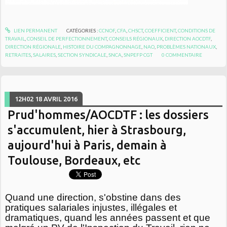
LIEN PERMANENT
CATÉGORIES :
CCNOF
,
CFA
,
CHSCT
,
COEFFICIENT
,
CONDITIONS DE
TRAVAIL
,
CONSEIL DE PERFECTIONNEMENT
,
CONSEILS RÉGIONAUX
,
DIRECTION AOCDTF
,
DIRECTION RÉGIONALE
,
HISTOIRE DU COMPAGNONNAGE
,
NAO
,
PROBLÈMES NATIONAUX
,
RETRAITES
,
SALAIRES
,
SECTION SYNDICALE
,
SNCA
,
SNPEFP CGT
0
COMMENTAIRE
12H02
18
AVRIL 2016
Prud'hommes/AOCDTF : les dossiers
s'accumulent, hier à Strasbourg,
aujourd'hui à Paris, demain à
Toulouse, Bordeaux, etc
Quand une direction, s'obstine dans des
pratiques salariales injustes, illégales et
dramatiques, quand les années passent et que