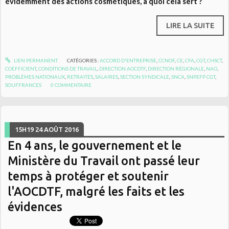
évidemment des actions cosmétiques, à quoi cela sert ?
LIRE LA SUITE
LIEN PERMANENT
CATÉGORIES :
ACCORD D'ENTREPRISE
,
CCNOF
,
CE
,
CFA
,
CGT
,
CHSCT
,
COEFFICIENT
,
CONDITIONS DE TRAVAIL
,
DIRECTION AOCDTF
,
DIRECTION RÉGIONALE
,
NAO
,
PROBLÈMES NATIONAUX
,
RETRAITES
,
SALAIRES
,
SECTION SYNDICALE
,
SNCA
,
SNPEFP CGT
,
SOUFFRANCES
0
COMMENTAIRE
15H19
24
AOÛT 2016
En 4 ans, le gouvernement et le
Ministère du Travail ont passé leur
temps à protéger et soutenir
l'AOCDTF, malgré les faits et les
évidences