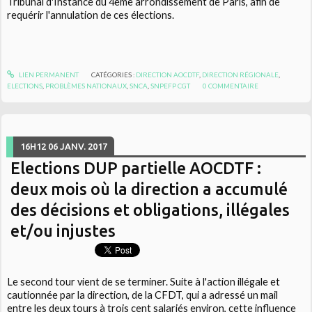
Tribunal d'Instance du 4ème arrondissement de Paris, afin de
requérir l'annulation de ces élections.
LIEN PERMANENT
CATÉGORIES :
DIRECTION AOCDTF
,
DIRECTION RÉGIONALE
,
ELECTIONS
,
PROBLÈMES NATIONAUX
,
SNCA
,
SNPEFP CGT
0
COMMENTAIRE
16H12
06
JANV. 2017
Elections DUP partielle AOCDTF :
deux mois où la direction a accumulé
des décisions et obligations, illégales
et/ou injustes
Le second tour vient de se terminer. Suite à l'action illégale et
cautionnée par la direction, de la CFDT, qui a adressé un mail
entre les deux tours à trois cent salariés environ, cette influence