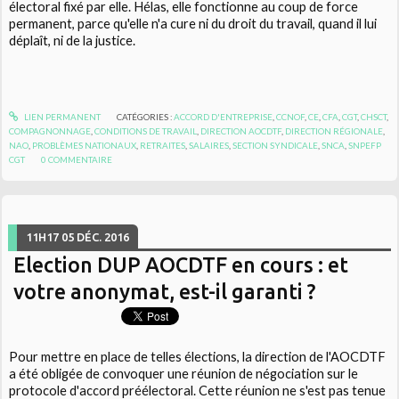
électoral fixé par elle. Hélas, elle fonctionne au coup de force
permanent, parce qu'elle n'a cure ni du droit du travail, quand il lui
déplaît, ni de la justice.
LIEN PERMANENT
CATÉGORIES :
ACCORD D'ENTREPRISE
,
CCNOF
,
CE
,
CFA
,
CGT
,
CHSCT
,
COMPAGNONNAGE
,
CONDITIONS DE TRAVAIL
,
DIRECTION AOCDTF
,
DIRECTION RÉGIONALE
,
NAO
,
PROBLÈMES NATIONAUX
,
RETRAITES
,
SALAIRES
,
SECTION SYNDICALE
,
SNCA
,
SNPEFP
CGT
0
COMMENTAIRE
11H17
05
DÉC. 2016
Election DUP AOCDTF en cours : et
votre anonymat, est-il garanti ?
Pour mettre en place de telles élections, la direction de l'AOCDTF
a été obligée de convoquer une réunion de négociation sur le
protocole d'accord préélectoral. Cette réunion ne s'est pas tenue