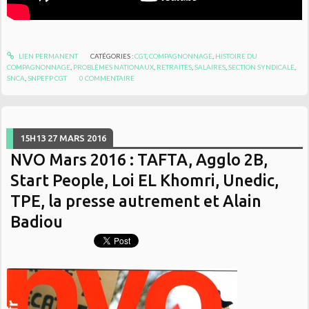
LIEN PERMANENT
CATÉGORIES :
CGT
,
COMPAGNONNAGE
,
HISTOIRE DU
COMPAGNONNAGE
,
PROBLÈMES NATIONAUX
,
RETRAITES
,
SALAIRES
,
SECTION SYNDICALE
,
SNCA
,
SNPEFP CGT
0
COMMENTAIRE
15H13
27
MARS 2016
NVO Mars 2016 : TAFTA, Agglo 2B,
Start People, Loi EL Khomri, Unedic,
TPE, la presse autrement et Alain
Badiou