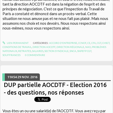
tant la direction AOCDTF est dans la négation de l'esprit et des
principes de négociation. C'est ce que l'Inspection du Travail de
Paris a constaté et dénoncé dans un procès-verbal. Cette
situation ne nous amuse pas et ne nous fait pas plaisir. Mais nous
assumons nos choix et nos devoirs. Nous nous respectons ainsi
nous-mêmes, nous vous respectons ainsi.
LIEN PERMANENT
CATÉGORIES :
ACCORD D'ENTREPRISE
,
CCNOF
,
CE
,
CFA
,
CGT
,
CHSCT
,
CONDITIONS DE TRAVAIL
,
DIRECTION AOCDTF
,
DIRECTION RÉGIONALE
,
NAO
,
PROBLÈMES
NATIONAUX
,
RETRAITES
,
SALAIRES
,
SECTION SYNDICALE
,
SNCA
,
SNPEFP CGT
,
SOUFFRANCES
0
COMMENTAIRE
11H54
29
NOV. 2016
DUP partielle AOCDTF - Election 2016
- des questions, nos réponses
Vous êtes un ou une salarié(e) de l'AOCDTF. Vous avez reçu par