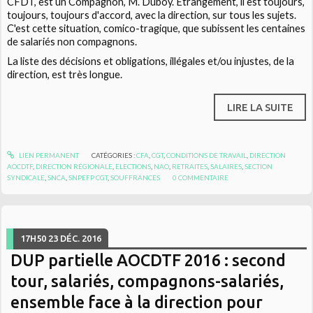
CFDT, est un Compagnon, M. Duboy. Etrangement, il est toujours,
toujours, toujours d'accord, avec la direction, sur tous les sujets.
C'est cette situation, comico-tragique, que subissent les centaines
de salariés non compagnons.
La liste des décisions et obligations, illégales et/ou injustes, de la
direction, est très longue.
LIRE LA SUITE
LIEN PERMANENT
CATÉGORIES :
CFA
,
CGT
,
CONDITIONS DE TRAVAIL
,
DIRECTION
AOCDTF
,
DIRECTION RÉGIONALE
,
ELECTIONS
,
NAO
,
RETRAITES
,
SALAIRES
,
SECTION
SYNDICALE
,
SNCA
,
SNPEFP CGT
,
SOUFFRANCES
0
COMMENTAIRE
17H50
23
DÉC. 2016
DUP partielle AOCDTF 2016 : second
tour, salariés, compagnons-salariés,
ensemble face à la direction pour