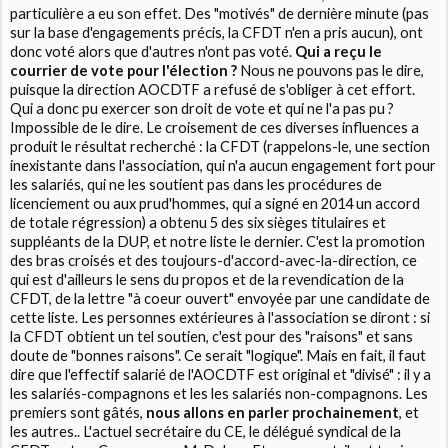
particulière a eu son effet. Des "motivés" de dernière minute (pas
sur la base d'engagements précis, la CFDT n'en a pris aucun), ont
donc voté alors que d'autres n'ont pas voté.
Qui a reçu le
courrier de vote pour l'élection ?
Nous ne pouvons pas le dire,
puisque la direction AOCDTF a refusé de s'obliger à cet effort.
Qui a donc pu exercer son droit de vote et qui ne l'a pas pu ?
Impossible de le dire. Le croisement de ces diverses influences a
produit le résultat recherché : la CFDT (rappelons-le, une section
inexistante dans l'association, qui n'a aucun engagement fort pour
les salariés, qui ne les soutient pas dans les procédures de
licenciement ou aux prud'hommes, qui a signé en 2014 un accord
de totale régression) a obtenu 5 des six sièges titulaires et
suppléants de la DUP, et notre liste le dernier. C'est la promotion
des bras croisés et des toujours-d'accord-avec-la-direction, ce
qui est d'ailleurs le sens du propos et de la revendication de la
CFDT, de la lettre "à coeur ouvert" envoyée par une candidate de
cette liste. Les personnes extérieures à l'association se diront : si
la CFDT obtient un tel soutien, c'est pour des "raisons" et sans
doute de "bonnes raisons". Ce serait "logique". Mais en fait, il faut
dire que l'effectif salarié de l'AOCDTF est original et "divisé" : il y a
les salariés-compagnons et les les salariés non-compagnons. Les
premiers sont gâtés,
nous allons en parler prochainement
, et
les autres.. L'actuel secrétaire du CE, le délégué syndical de la