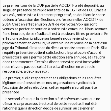
Le premier tour de la DUP partielle AOCDTF a été dépouillé, au
siège, en présence de représentants de la CGT et de FO. Grâce à
vos voix, notre liste a fortement progressé, en doublant le score
obtenu à l'occasion des élections professionnelles AOCDTF de
2014. C'est en effet environ 32% de vos votes/voix qui sont
venues se porter en soutien à notre liste commune. Nous sommes
fiers, heureux, de ce résultat. Il est à plusieurs titres, provisoire. En
effet, une action juridique sur laquelle nous reviendrons
prochainement en détail ici, va obtenir une réponse de la part d'un
juge du Tribunal d'Instance du 4ème arrondissement de Paris. Si la
requête présentée obtient satisfaction, le protocole d'accord
préélectoral qui a permis cette élection sera annulée, et il faudra
donc recommencer. Certains diront : revoter, c'est incroyable,
nous n'avons pas que cela à faire. La direction en est seule
responsable, à deux niveaux :
- le premier, si elle respectait et ses obligations et les requêtes
légitimes et nécessaires de nos organisations syndicales à
l'occasion de telles élections, cette requête n'aurait pas été
présentée
- le second, c'est que la direction a été prévenue avant que ne
démarre ce processus électoral de cette requête. Il eut été
rationnel que la direction décide de surseoir au calendrier