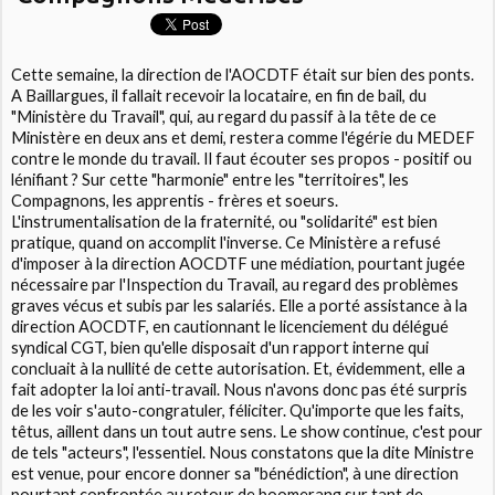
Cette semaine, la direction de l'AOCDTF était sur bien des ponts.
A Baillargues, il fallait recevoir la locataire, en fin de bail, du
"Ministère du Travail", qui, au regard du passif à la tête de ce
Ministère en deux ans et demi, restera comme l'égérie du MEDEF
contre le monde du travail. Il faut écouter ses propos - positif ou
lénifiant ? Sur cette "harmonie" entre les "territoires", les
Compagnons, les apprentis - frères et soeurs.
L'instrumentalisation de la fraternité, ou "solidarité" est bien
pratique, quand on accomplit l'inverse. Ce Ministère a refusé
d'imposer à la direction AOCDTF une médiation, pourtant jugée
nécessaire par l'Inspection du Travail, au regard des problèmes
graves vécus et subis par les salariés. Elle a porté assistance à la
direction AOCDTF, en cautionnant le licenciement du délégué
syndical CGT, bien qu'elle disposait d'un rapport interne qui
concluait à la nullité de cette autorisation. Et, évidemment, elle a
fait adopter la loi anti-travail. Nous n'avons donc pas été surpris
de les voir s'auto-congratuler, féliciter. Qu'importe que les faits,
têtus, aillent dans un tout autre sens. Le show continue, c'est pour
de tels "acteurs", l'essentiel. Nous constatons que la dite Ministre
est venue, pour encore donner sa "bénédiction", à une direction
pourtant confrontée au retour de boomerang sur tant de