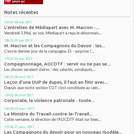
Notes récentes
16h47
08
mai 2017
L'entretien de Médiapart avec M. Macron -...
Vendredi 5 Mai, au soir, Médiapart a reçu le désormais...
18h20
05
mai 2017
M. Macron et les Compagnons du Devoir : les...
C'est le dernier jour de la campagne. Et - surprise !...
17h23
02
mai 2017
Compagnonnage, AOCDTF : servir ou ne pas se...
Les choses seraient claires : des salariés, syndiqués,...
18h53
08
avril 2017
Leçon d'une DUP de dupes, il faut en finir avec...
Depuis que notre section CGT s'est constituée au sein...
15h22
08
avril 2017
Corporate, la violence patronale - toute...
16h28
25
mars 2017
La Ministre du Travail-contre-le-Travail...
Cette semaine, la direction de l'AOCDTF était sur bien...
11h42
21
janv. 2017
Les Compagnons du devoir pour un nouveau modèle...