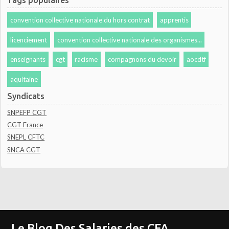
convention collective nationale du hors contrat
apprentis
licenciement
convention collective nationale des organismes...
enseignants
cgt
racisme
compagnons du devoir
aocdtf
aquitaine
Syndicats
SNPEFP CGT
CGT France
SNEPL CFTC
SNCA CGT
Le Blog Des Salaries des CFA