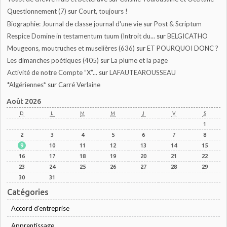
Questionnement (7)
sur
Court, toujours !
Biographie: Journal de classe journal d'une vie
sur
Post & Scriptum
Respice Domine in testamentum tuum (Introit du...
sur
BELGICATHO
Mougeons, moutruches et muselières (636)
sur
ET POURQUOI DONC ?
Les dimanches poétiques (405)
sur
La plume et la page
Activité de notre Compte ”X”...
sur
LAFAUTEAROUSSEAU
*Algériennes*
sur
Carré Verlaine
Août 2026
D
L
M
M
J
V
S
1
2
3
4
5
6
7
8
9
10
11
12
13
14
15
16
17
18
19
20
21
22
23
24
25
26
27
28
29
30
31
Catégories
Accord d'entreprise
Apprentissage