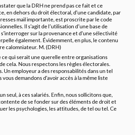
tater que la DRH ne prend pas ce fait et ce
e, en dehors du droit électoral, d'une candidate, par
adresses mail importante, est proscrite par le code
onnelles. Il s'agit de l’utilisation d’une base de
 s'interroger sur la provenance et d'une sélectivité
terpelle également. Évidemment, en plus, le contenu
ire calomniateur. M. (DRH)
 ce qui serait une querelle entre organisations
s de cela. Nous respectons les règles électorales.
us. Un employeur a des responsabilités dans un tel
s vous demandons d'avoir accès à la même liste
un seul, à ces salariés. Enfin, nous sollicitons que,
contente de se fonder sur des éléments de droit et
r les psychologies, les attitudes, de tel ou tel. Ce