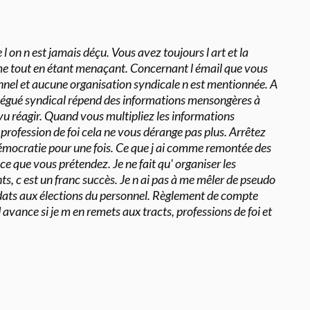
 l on n est jamais déçu. Vous avez toujours l art et la
me tout en étant menaçant. Concernant l émail que vous
sonnel et aucune organisation syndicale n est mentionnée. A
élégué syndical répend des informations mensongères à
 vu réagir. Quand vous multipliez les informations
t profession de foi cela ne vous dérange pas plus. Arrêtez
démocratie pour une fois. Ce que j ai comme remontée des
e ce que vous prétendez. Je ne fait qu' organiser les
ts, c est un franc succès. Je n ai pas à me mêler de pseudo
ats aux élections du personnel. Règlement de compte
vance si je m en remets aux tracts, professions de foi et