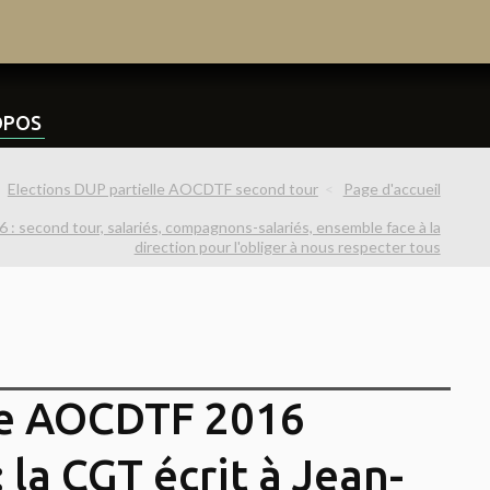
OPOS
Elections DUP partielle AOCDTF second tour
Page d'accueil
: second tour, salariés, compagnons-salariés, ensemble face à la
direction pour l'obliger à nous respecter tous
le AOCDTF 2016
 la CGT écrit à Jean-