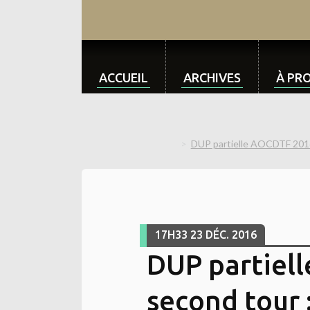
ACCUEIL
ARCHIVES
À PR
DUP partielle AOCDTF 2016 
17H33
23
DÉC. 2016
DUP partiel
second tour :